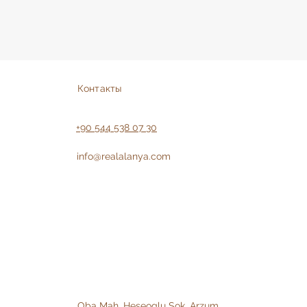
Контакты
+90 544 538 07 30
info@realalanya.com
Oba Mah. Heseoglu Sok. Arzum