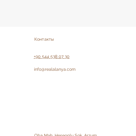
Контакты
+90 544 538 07 30
info@realalanya.com
Oba Mah. Heseoglu Sok. Arzum