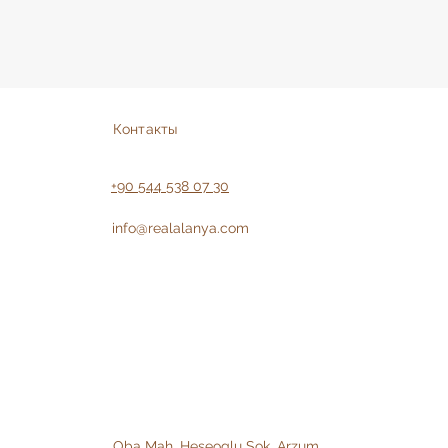
Контакты
+90 544 538 07 30
info@realalanya.com
Oba Mah. Heseoglu Sok. Arzum